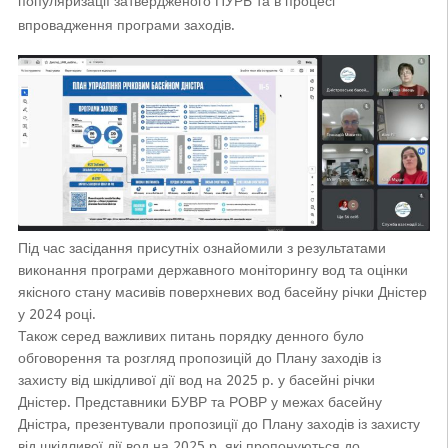
популяризації затвердженого ПУРБ та в процесі
впровадження програми заходів.
Під час засідання присутніх ознайомили з результатами
виконання програми державного моніторингу вод та оцінки
якісного стану масивів поверхневих вод басейну річки Дністер
у 2024 році.
Також серед важливих питань порядку денного було
обговорення та розгляд пропозицій до Плану заходів із
захисту від шкідливої дії вод на 2025 р. у басейні річки
Дністер. Представники БУВР та РОВР у межах басейну
Дністра, презентували пропозиції до Плану заходів із захисту
від шкідливої дії вод на 2025 р, які пропонуються до