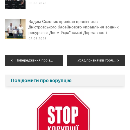
08.06.2026
Вадим Созоник привітав працівників
Дністровського басейнового управління водних
ресурсів із Днем Української Державності
08.06.2026
Навігація
Попередження про зміну гідрологічної ситуації!
Уряд призначив Ігоря Ковальова першим заступником Голови Державного агентства водних ресурсів України
записів
Повідомити про корупцію