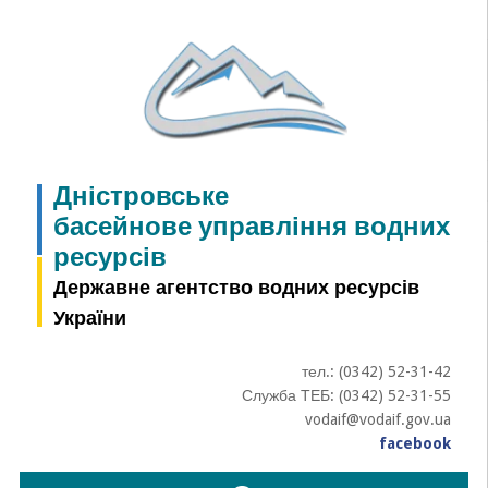
Skip
to
content
Дністровське
басейнове управління водних
ресурсів
Державне агентство водних ресурсів
України
тел.: (0342) 52-31-42
Служба ТЕБ: (0342) 52-31-55
vodaif@vodaif.gov.ua
facebook
Пошук: