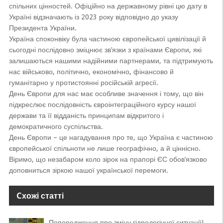
спільних цінностей. Офіційно на державному рівні цю дату в
Україні відзначають із 2023 року відповідно до указу
Президента України.
Україна споконвіку була частиною європейської цивілізації й
сьогодні послідовно зміцнює зв’язки з країнами Європи, які
залишаються нашими надійними партнерами, та підтримують
нас військово, політично, економічно, фінансово й
гуманітарно у протистоянні російській агресії.
День Європи для нас має особливе значення і тому, що він
підкреслює послідовність євроінтеграційного курсу нашої
держави та її відданість принципам відкритого і
демократичного суспільства.
День Європи – це нагадування про те, що Україна є частиною
європейської спільноти не лише географічно, а й ціннісно.
Віримо, що незабаром коло зірок на прапорі ЄС обов’язково
доповниться зіркою нашої української перемоги.
Cхожі статті
Попередження про зміну гідрологічної ситуації!