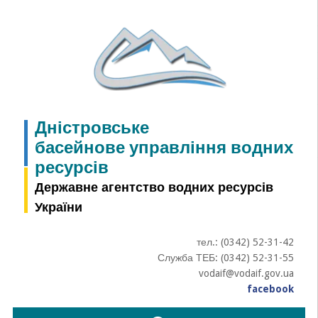
Skip
to
content
Дністровське
басейнове управління водних
ресурсів
Державне агентство водних ресурсів
України
тел.: (0342) 52-31-42
Служба ТЕБ: (0342) 52-31-55
vodaif@vodaif.gov.ua
facebook
Пошук: