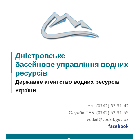
Skip
to
content
Дністровське
басейнове управління водних
ресурсів
Державне агентство водних ресурсів
України
тел.: (0342) 52-31-42
Служба ТЕБ: (0342) 52-31-55
vodaif@vodaif.gov.ua
facebook
Пошук: