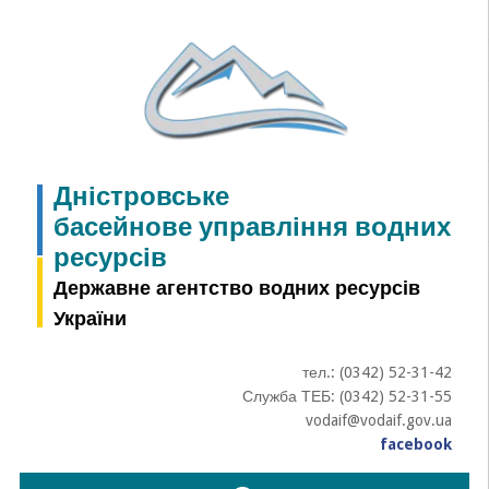
Skip
to
content
Дністровське
басейнове управління водних
ресурсів
Державне агентство водних ресурсів
України
тел.: (0342) 52-31-42
Служба ТЕБ: (0342) 52-31-55
vodaif@vodaif.gov.ua
facebook
Пошук: