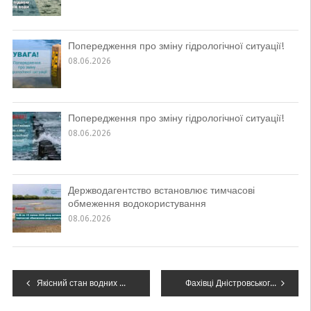
Попередження про зміну гідрологічної ситуації!
08.06.2026
Попередження про зміну гідрологічної ситуації!
08.06.2026
Держводагентство встановлює тимчасові
обмеження водокористування
08.06.2026
Навігація
Якісний стан водних об’єктів річкового басейну Дністра у жовтні 2025 року
Фахівці Дністровського БУВР долучилися до навчання за участю спеціалістів з розробки екосистеми DREAM
записів