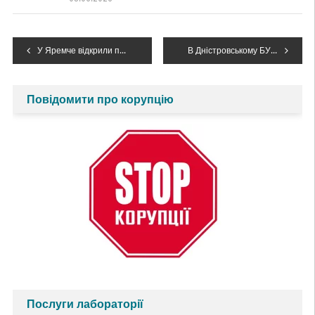
Навігація
У Яремче відкрили перший на Прикарпатті Пункт екологічного контролю (ПЕК №1) Державної екологічної інспекції Карпатського округу
В Дністровському БУВР відбулася робоча нарада з питань завершення передачі гідромеліоративного майна
записів
Повідомити про корупцію
Послуги лабораторії