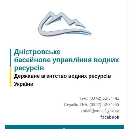
Skip
to
content
Дністровське
басейнове управління водних
ресурсів
Державне агентство водних ресурсів
України
тел.: (0342) 52-31-42
Служба ТЕБ: (0342) 52-31-55
vodaif@vodaif.gov.ua
facebook
Пошук: