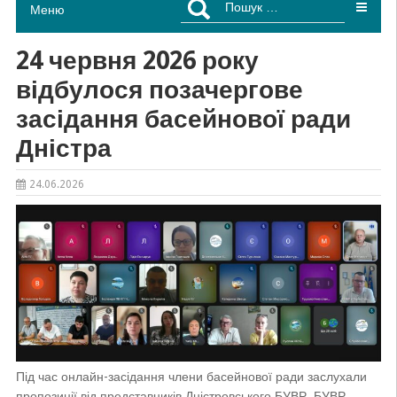
Меню
24 червня 2026 року
відбулося позачергове
засідання басейнової ради
Дністра
24.06.2026
Під час онлайн-засідання члени басейнової ради заслухали
пропозиції від представників Дністровського БУВР, БУВР