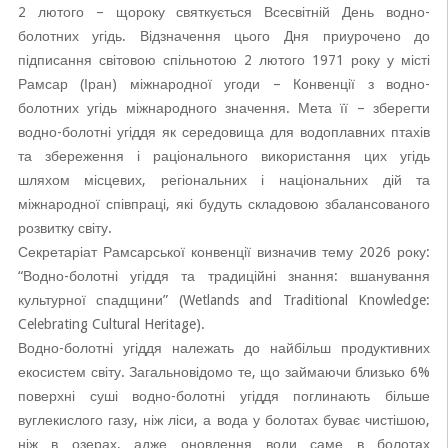
2 лютого – щороку свят
кується Всесвітній День водно-
болотних угідь. Відзначення цього Дня приурочено до
підписання світовою спільнотою 2 лютого 1971 року у місті
Рамсар (Іран) міжнародної угоди – Конвенції з водно-
болотних угідь міжнародного значення. Мета її – зберегти
водно-болотні угіддя як середовища для водоплавних птахів
та збереження і раціонального використання цих угідь
шляхом місцевих, регіональних і національних дій та
міжнародної співпраці, які будуть складовою збалансованого
розвитку світу.
Секретаріат Рамсарської конвенції визначив тему 2026 року:
“Водно-болотні угіддя та традиційні знання: вшанування
культурної спадщини” (Wetlands and Traditional Knowledge:
Celebrating Cultural Heritage).
Водно-болотні угіддя належать до найбільш продуктивних
екосистем світу. Загальновідомо те, що займаючи близько 6%
поверхні суші водно-болотні угіддя поглинають більше
вуглекислого газу, ніж ліси, а вода у болотах буває чистішою,
ніж в озерах, адже оновлення води саме в болотах