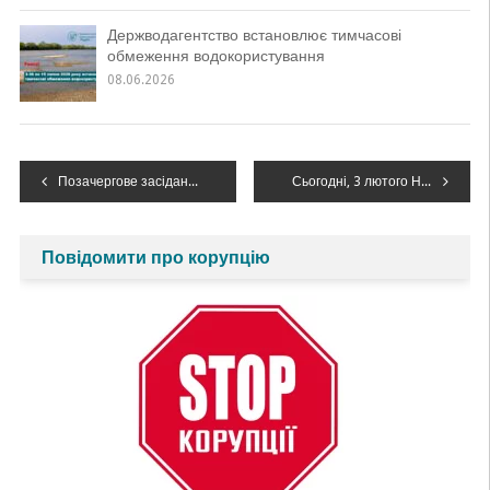
Держводагентство встановлює тимчасові
обмеження водокористування
08.06.2026
Навігація
Позачергове засідання регіональної комісії ТЕБ та НС: готовність до надзвичайних ситуацій і посилення безпеки в області
Сьогодні, 3 лютого Національний природний парк «Дністровський каньйон» відзначає 16-річчя з дня заснування
записів
Повідомити про корупцію