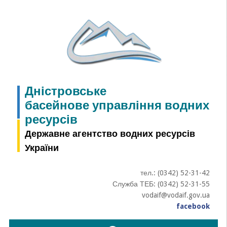
Skip
to
content
Дністровське
басейнове управління водних
ресурсів
Державне агентство водних ресурсів
України
тел.: (0342) 52-31-42
Служба ТЕБ: (0342) 52-31-55
vodaif@vodaif.gov.ua
facebook
Пошук: