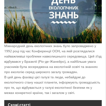
Міжнародний день екологічних знань було запроваджено у
1992 році під час Конференції ООН, на якій розглядалися
найважливіші проблеми навколишнього середовища. Цей з’їзд
відбувався у Бразилії (Ріо-де-Жанейро), а найбільше увага
учасників була зосереджена на екологічній освіті та знаннях
про екологію серед широкого загалу громадян.
В цей день фахівці цієї галузі та люди, небайдужі до
екологічного стану нашої планети, інформують громадськість
про те, що відбувається у галузі екологічної безпеки як у
межах конкретної країни, так і загалом у світі.
Cхожі статті