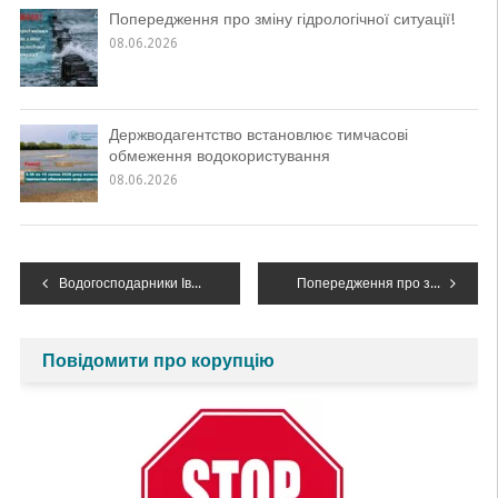
Попередження про зміну гідрологічної ситуації!
08.06.2026
Держводагентство встановлює тимчасові
обмеження водокористування
08.06.2026
Навігація
Водогосподарники Івано-Франківщини підтримують в технічно справному стані водогосподарські об’єкти зони обслуговування
Попередження про зміну гідрологічної ситуації!
записів
Повідомити про корупцію