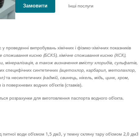
Замовити
Інші послуги
у проведенні випробувань хімічних і фізико-хімічних показників
не споживання кисню (БСК5), хімічне споживання кисню (ХСК),
, мінералізація, а також визначення вмісту хлоридів, сульфатів,
вих специфічних синтетичних
(ацетохлор, карбарил, метолахлор,
л)
та несинтетичних
(кадмій, свинець, нікель, мідь, цинк, хром,
з поверхневих водних об’єктів (ставків).
ься розрахунки для виготовлення паспорта водного об’єкта.
 питної води об’ємом 1,5 дм3, у темну скляну тару об’ємом 2,0 дм3