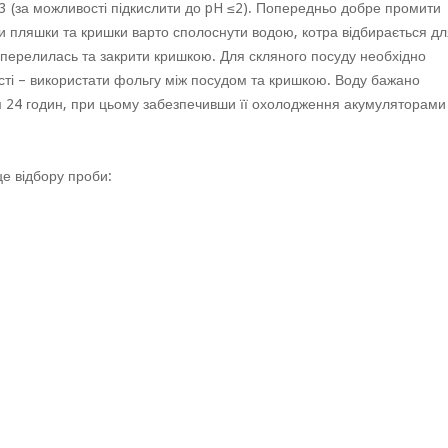
м3 (за можливості підкислити до pH ≤2). Попередньо добре промити
и пляшки та кришки варто сполоснути водою, котра відбирається дл
 перелилась та закрити кришкою. Для скляного посуду необхідно
сті – використати фольгу між посудом та кришкою. Воду бажано
ом 24 годин, при цьому забезпечивши її охолодження акумуляторами
е відбору проби: