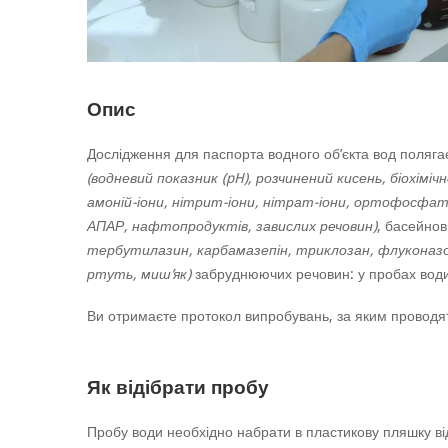
Опис
Дослідження для паспорта водного об’єкта вод полягає 
(водневий показник (pH), розчинений кисень, біохіміч
амоній-іони, нітрит-іони, нітрат-іони, ортофосфати
АПАР, нафтопродуктів, завислих речовин)
, басейно
тербутилазин, карбамазепін, триклозан, флуконазо
ртуть, миш’як)
забруднюючих речовин: у пробах води і
Ви отримаєте протокол випробувань, за яким проводят
Як відібрати пробу
Пробу води необхідно набрати в пластикову пляшку від