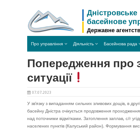
Skip
to
Дністровське
content
басейнове уп
Державне агентств
Про управління
Діяльність
Басейнова рада
Попередження про з
ситуації
07.07.2023
У зв’язку з випаданням сильних зливових дощів, в дру
басейну Дністра очікується продовження проходження 
над поточними відмітками. Затоплення заплав, с/г угід
населених пунктів (Калуський район). Формування вис