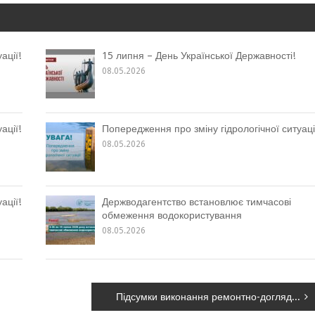
ації!
15 липня – День Української Державності!
08.05.2026
ації!
Попередження про зміну гідрологічної ситуаці
08.05.2026
ації!
Держводагентство встановлює тимчасові
обмеження водокористування
08.05.2026
Підсумки виконання ремонтно-доглядових робіт за перше півріччя 2023 року