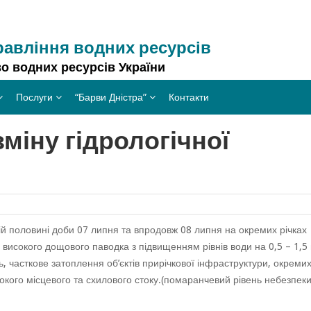
равління водних ресурсів
о водних ресурсів України
Послуги
“Барви Дністра”
Контакти
міну гідрологічної
гій половині доби 07 липня та впродовж 08 липня на окремих річках
високого дощового паводка з підвищенням рівнів води на 0,5 – 1,5
ь, часткове затоплення об’єктів прирічкової інфраструктури, окреми
окого місцевого та схилового стоку.(помаранчевий рівень небезпеки