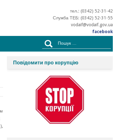
тел.: (0342) 52-31-42
Служба ТЕБ: (0342) 52-31-55
vodaif@vodaif.gov.ua
facebook
Пошук:
Повідомити про корупцію
 м
х
)
,