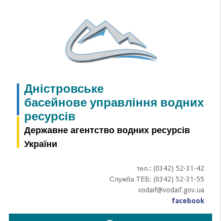
Skip
to
content
Дністровське
басейнове управління водних
ресурсів
Державне агентство водних ресурсів
України
тел.: (0342) 52-31-42
Служба ТЕБ: (0342) 52-31-55
vodaif@vodaif.gov.ua
facebook
Пошук: