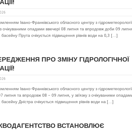
АЦІЇ!
2026
омленням Івано-Франківського обласного центру з гідрометеорології
у з очікуваними опадами ввечерi 08 липня та впродовж доби 09 липн
х басейну Прута очiкується пiдвищення рiвнiв води на 0,3 […]
РЕДЖЕННЯ ПРО ЗМІНУ ГІДРОЛОГІЧНОЇ
АЦІЇ!
2026
омленням Івано-Франківського обласного центру з гідрометеорології
07 липня та впродовж 08 – 09 липня, у зв’язку з очiкуваними опадам
х басейну Днiстра очiкується пiдвищення рiвнiв води на […]
ЖВОДАГЕНТСТВО ВСТАНОВЛЮЄ