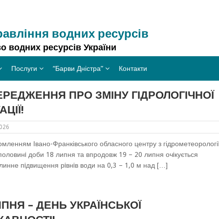
равління водних ресурсів
о водних ресурсів України
Послуги
“Барви Дністра”
Контакти
РЕДЖЕННЯ ПРО ЗМІНУ ГІДРОЛОГІЧНОЇ
АЦІЇ!
2026
омленням Івано-Франківського обласного центру з гідрометеорології
 половинi доби 18 липня та впродовж 19 – 20 липня очiкується
инне пiдвищення рiвнiв води на 0,3 – 1,0 м над […]
ИПНЯ – ДЕНЬ УКРАЇНСЬКОЇ