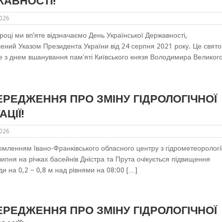
АВНОСТІ!
2026
році ми вп’яте відзначаємо День Української Державності,
ений Указом Президента України від 24 серпня 2021 року. Це свято
е з днем вшанування памʼяті Київського князя Володимира Великог
РЕДЖЕННЯ ПРО ЗМІНУ ГІДРОЛОГІЧНОЇ
АЦІЇ!
2026
омленням Івано-Франківського обласного центру з гідрометеорології
липня на рiчках басейнiв Днiстра та Прута очiкується пiдвищення
оди на 0,2 – 0,8 м над рiвнями на 08:00 […]
РЕДЖЕННЯ ПРО ЗМІНУ ГІДРОЛОГІЧНОЇ