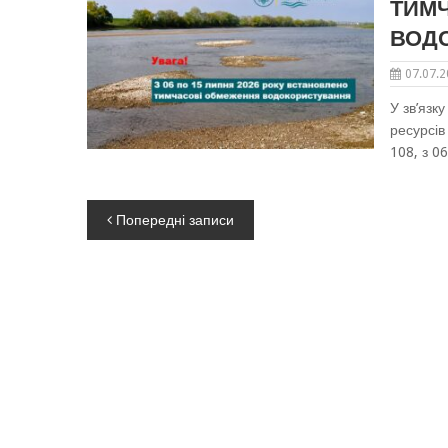
ТИМ
ВОД
07.07.
У зв’язк
ресурсів
108, з 0
Навігація
Попередні записи
за
записами