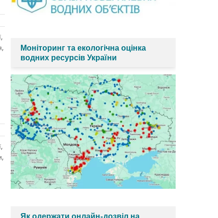
,
Моніторинг та екологічна оцінка
я,
водних ресурсів України
,
и,
Як одержати онлайн-дозвіл на