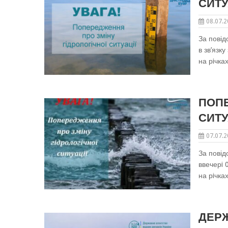
СИТУ
08.07.
За повід
в зв’язк
на рiчка
ПОПЕ
СИТУ
07.07.
За повід
ввечерi 
на рiчка
ДЕР