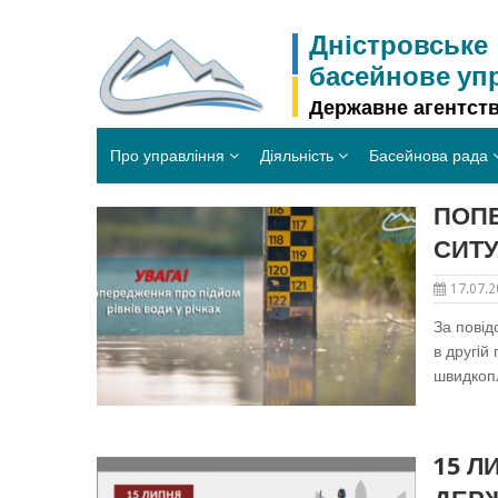
Skip
to
Дністровське
content
басейнове уп
Державне агентств
Про управління
Діяльність
Басейнова рада
ПОПЕ
СИТУ
17.07.
За повід
в другiй
швидкопл
15 Л