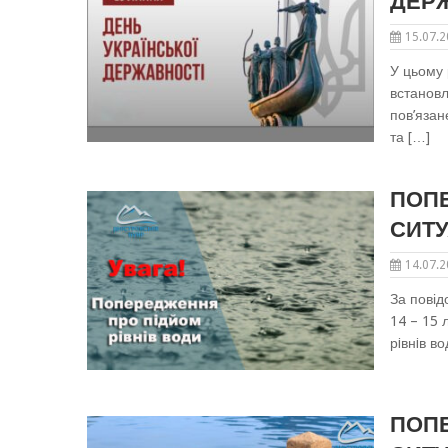
ДЕРЖ
15.07.
У цьому 
встановл
пов’язан
та […]
ПОПЕ
СИТУ
14.07.
За повід
14 – 15 
рiвнiв в
ПОПЕ